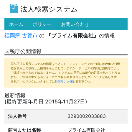
法人検索システム
(current)
ホーム
ポリシー
お問い合わせ
福岡県
古賀市
の
『プライム有限会社』
の情報
国税庁公開情報
国税庁法人番号システムの情報をもとにしています。またその一部にはWeb-API機
能を利用して取得した情報をもとにしていますが、サービスの内容は国税庁によっ
て保証されたものではありません。 システムの運用には細心の注意を払っておりま
すが、正常運用中でも当サイトにて情報が更新されるまでタイムラグがあります。
国税庁へのリンクにつきましては
外部リンク欄
を参照下さい。
最新情報
(最終更新年月日 2015年11月27日)
法人番号
3290002033883
商号または名称
プライム有限会社