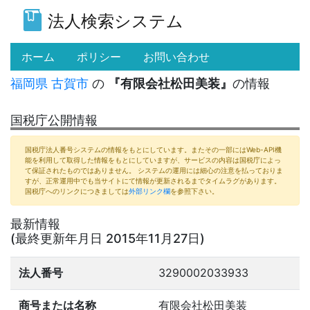
法人検索システム
(current)
ホーム
ポリシー
お問い合わせ
福岡県
古賀市
の
『有限会社松田美装』
の情報
国税庁公開情報
国税庁法人番号システムの情報をもとにしています。またその一部にはWeb-API機
能を利用して取得した情報をもとにしていますが、サービスの内容は国税庁によっ
て保証されたものではありません。 システムの運用には細心の注意を払っておりま
すが、正常運用中でも当サイトにて情報が更新されるまでタイムラグがあります。
国税庁へのリンクにつきましては
外部リンク欄
を参照下さい。
最新情報
(最終更新年月日 2015年11月27日)
法人番号
3290002033933
商号または名称
有限会社松田美装