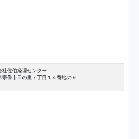
会社佐伯経理センター
県宗像市日の里７丁目１４番地の９
。