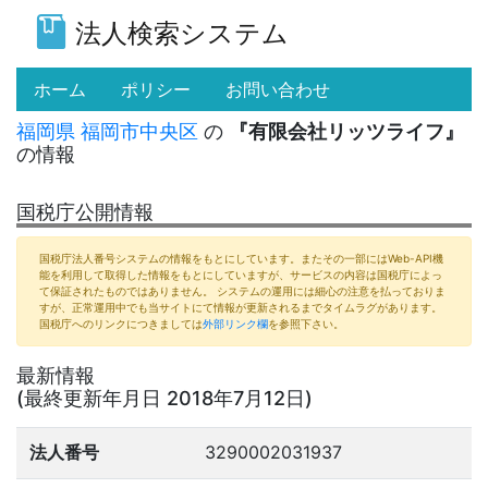
法人検索システム
(current)
ホーム
ポリシー
お問い合わせ
福岡県
福岡市中央区
の
『有限会社リッツライフ』
の情報
国税庁公開情報
国税庁法人番号システムの情報をもとにしています。またその一部にはWeb-API機
能を利用して取得した情報をもとにしていますが、サービスの内容は国税庁によっ
て保証されたものではありません。 システムの運用には細心の注意を払っておりま
すが、正常運用中でも当サイトにて情報が更新されるまでタイムラグがあります。
国税庁へのリンクにつきましては
外部リンク欄
を参照下さい。
最新情報
(最終更新年月日 2018年7月12日)
法人番号
3290002031937