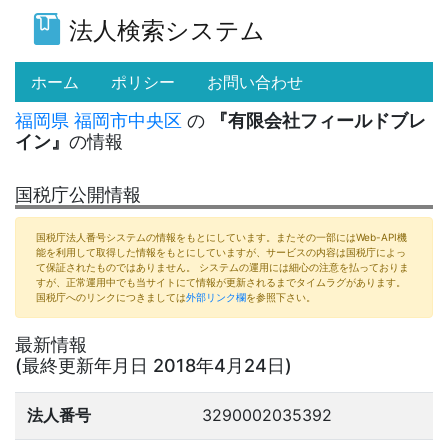
法人検索システム
(current)
ホーム
ポリシー
お問い合わせ
福岡県
福岡市中央区
の
『有限会社フィールドブレ
イン』
の情報
国税庁公開情報
国税庁法人番号システムの情報をもとにしています。またその一部にはWeb-API機
能を利用して取得した情報をもとにしていますが、サービスの内容は国税庁によっ
て保証されたものではありません。 システムの運用には細心の注意を払っておりま
すが、正常運用中でも当サイトにて情報が更新されるまでタイムラグがあります。
国税庁へのリンクにつきましては
外部リンク欄
を参照下さい。
最新情報
(最終更新年月日 2018年4月24日)
法人番号
3290002035392