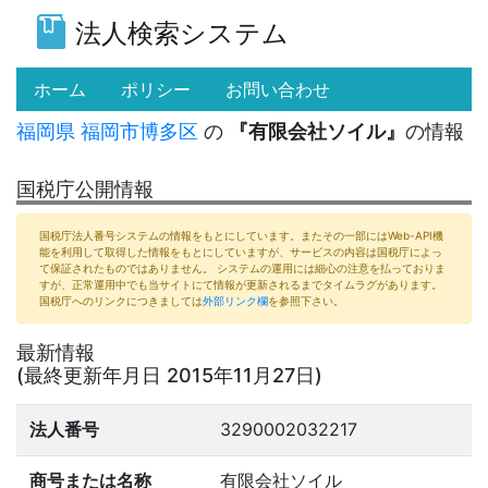
法人検索システム
(current)
ホーム
ポリシー
お問い合わせ
福岡県
福岡市博多区
の
『有限会社ソイル』
の情報
国税庁公開情報
国税庁法人番号システムの情報をもとにしています。またその一部にはWeb-API機
能を利用して取得した情報をもとにしていますが、サービスの内容は国税庁によっ
て保証されたものではありません。 システムの運用には細心の注意を払っておりま
すが、正常運用中でも当サイトにて情報が更新されるまでタイムラグがあります。
国税庁へのリンクにつきましては
外部リンク欄
を参照下さい。
最新情報
(最終更新年月日 2015年11月27日)
法人番号
3290002032217
商号または名称
有限会社ソイル