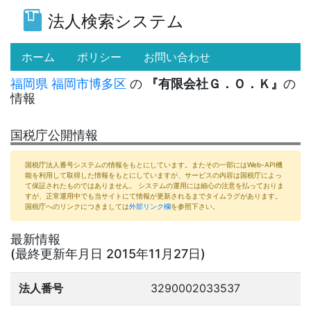
法人検索システム
(current)
ホーム
ポリシー
お問い合わせ
福岡県
福岡市博多区
の
『有限会社Ｇ．Ｏ．Ｋ』
の
情報
国税庁公開情報
国税庁法人番号システムの情報をもとにしています。またその一部にはWeb-API機
能を利用して取得した情報をもとにしていますが、サービスの内容は国税庁によっ
て保証されたものではありません。 システムの運用には細心の注意を払っておりま
すが、正常運用中でも当サイトにて情報が更新されるまでタイムラグがあります。
国税庁へのリンクにつきましては
外部リンク欄
を参照下さい。
最新情報
(最終更新年月日 2015年11月27日)
法人番号
3290002033537