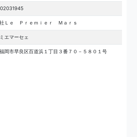
02031945
社Ｌｅ Ｐｒｅｍｉｅｒ Ｍａｒｓ
ミエマーセェ
福岡市早良区百道浜１丁目３番７０－５８０１号