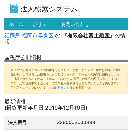
法人検索システム
(current)
ホーム
ポリシー
お問い合わせ
福岡県
福岡市早良区
の
『有限会社富士殖産』
の情
報
国税庁公開情報
国税庁法人番号システムの情報をもとにしています。またその一部にはWeb-API機
能を利用して取得した情報をもとにしていますが、サービスの内容は国税庁によっ
て保証されたものではありません。 システムの運用には細心の注意を払っておりま
すが、正常運用中でも当サイトにて情報が更新されるまでタイムラグがあります。
国税庁へのリンクにつきましては
外部リンク欄
を参照下さい。
最新情報
(最終更新年月日 2019年12月19日)
法人番号
3290002033438