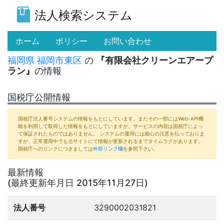
法人検索システム
(current)
ホーム
ポリシー
お問い合わせ
福岡県
福岡市東区
の
『有限会社クリーンエアープ
ラン』
の情報
国税庁公開情報
国税庁法人番号システムの情報をもとにしています。またその一部にはWeb-API機
能を利用して取得した情報をもとにしていますが、サービスの内容は国税庁によっ
て保証されたものではありません。 システムの運用には細心の注意を払っておりま
すが、正常運用中でも当サイトにて情報が更新されるまでタイムラグがあります。
国税庁へのリンクにつきましては
外部リンク欄
を参照下さい。
最新情報
(最終更新年月日 2015年11月27日)
法人番号
3290002031821