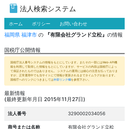
法人検索システム
(current)
ホーム
ポリシー
お問い合わせ
福岡県
福津市
の
『有限会社グランド立松』
の情報
国税庁公開情報
国税庁法人番号システムの情報をもとにしています。またその一部にはWeb-API機
能を利用して取得した情報をもとにしていますが、サービスの内容は国税庁によっ
て保証されたものではありません。 システムの運用には細心の注意を払っておりま
すが、正常運用中でも当サイトにて情報が更新されるまでタイムラグがあります。
国税庁へのリンクにつきましては
外部リンク欄
を参照下さい。
最新情報
(最終更新年月日 2015年11月27日)
法人番号
3290002034056
商号または名称
有限会社グランド立松