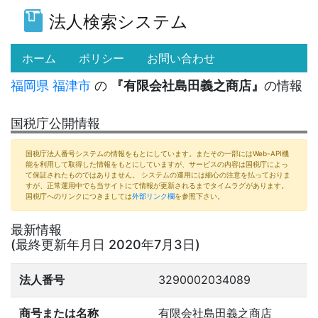
法人検索システム
(current)
ホーム
ポリシー
お問い合わせ
福岡県
福津市
の
『有限会社島田義之商店』
の情報
国税庁公開情報
国税庁法人番号システムの情報をもとにしています。またその一部にはWeb-API機
能を利用して取得した情報をもとにしていますが、サービスの内容は国税庁によっ
て保証されたものではありません。 システムの運用には細心の注意を払っておりま
すが、正常運用中でも当サイトにて情報が更新されるまでタイムラグがあります。
国税庁へのリンクにつきましては
外部リンク欄
を参照下さい。
最新情報
(最終更新年月日 2020年7月3日)
法人番号
3290002034089
商号または名称
有限会社島田義之商店