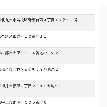
県北九州市若松区青葉台西４丁目１２番１７号
県久留米市通町１０番地１１
県小郡市大保１２１４番地の１の２
県仙台市若林区石名坂２３番地の２
県福井市新保３丁目２２１２番地の２
県宇土市走潟町５０５番地６