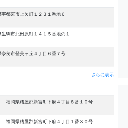
県宇都宮市上欠町１２３１番地６
県生駒市北田原町１４１５番地の１
県奈良市登美ヶ丘４丁目６番７号
さらに表示
福岡県糟屋郡新宮町下府４丁目８番１０号
福岡県糟屋郡新宮町下府４丁目１番３０号