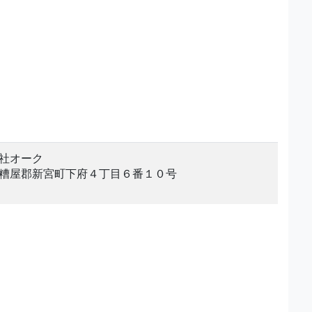
社オーク
糟屋郡新宮町下府４丁目６番１０号
。