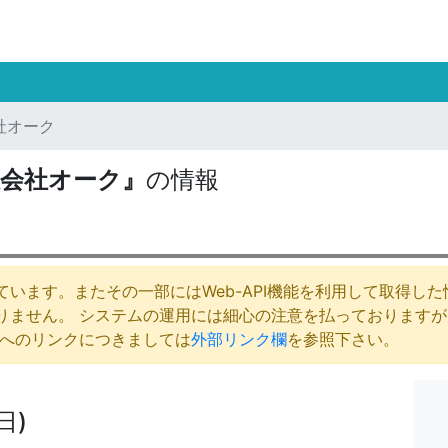
社オーク
限会社オーク』
の情報
います。またその一部にはWeb-API機能を利用して取得し
りません。 システムの運用には細心の注意を払っております
庁へのリンクにつきましては
外部リンク欄
を参照下さい。
日)