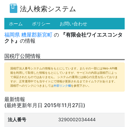
法人検索システム
(current)
ホーム
ポリシー
お問い合わせ
福岡県
糟屋郡新宮町
の
『有限会社ワイエスコンタ
クト』
の情報
国税庁公開情報
国税庁法人番号システムの情報をもとにしています。またその一部にはWeb-API機
能を利用して取得した情報をもとにしていますが、サービスの内容は国税庁によっ
て保証されたものではありません。 システムの運用には細心の注意を払っておりま
すが、正常運用中でも当サイトにて情報が更新されるまでタイムラグがあります。
国税庁へのリンクにつきましては
外部リンク欄
を参照下さい。
最新情報
(最終更新年月日 2015年11月27日)
法人番号
3290002034444