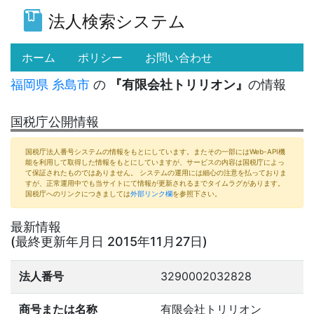
法人検索システム
(current)
ホーム
ポリシー
お問い合わせ
福岡県
糸島市
の
『有限会社トリリオン』
の情報
国税庁公開情報
国税庁法人番号システムの情報をもとにしています。またその一部にはWeb-API機
能を利用して取得した情報をもとにしていますが、サービスの内容は国税庁によっ
て保証されたものではありません。 システムの運用には細心の注意を払っておりま
すが、正常運用中でも当サイトにて情報が更新されるまでタイムラグがあります。
国税庁へのリンクにつきましては
外部リンク欄
を参照下さい。
最新情報
(最終更新年月日 2015年11月27日)
法人番号
3290002032828
商号または名称
有限会社トリリオン