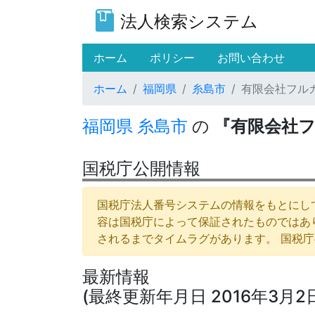
法人検索システム
(current)
ホーム
ポリシー
お問い合わせ
ホーム
福岡県
糸島市
有限会社フル
福岡県
糸島市
の
『有限会社
国税庁公開情報
国税庁法人番号システムの情報をもとにして
容は国税庁によって保証されたものではあ
されるまでタイムラグがあります。 国税
最新情報
(最終更新年月日 2016年3月2