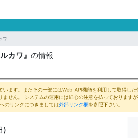
カワ
フルカワ』
の情報
います。またその一部にはWeb-API機能を利用して取得し
りません。 システムの運用には細心の注意を払っております
庁へのリンクにつきましては
外部リンク欄
を参照下さい。
日)