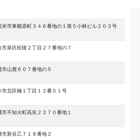
留米市東櫛原町３４６番地の１第５小林ビル２０３号
台市泉区松陵２丁目２７番地の７
鹿市山鹿６０７番地の５
本市北区楠１丁目１２番５１号
城市不知火町高良２２７０番地１
洲市新谷乙７１８番地２