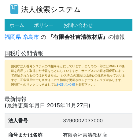
法人検索システム
(current)
ホーム
ポリシー
お問い合わせ
福岡県
糸島市
の
『有限会社吉清教材店』
の情報
国税庁公開情報
国税庁法人番号システムの情報をもとにしています。またその一部にはWeb-API機
能を利用して取得した情報をもとにしていますが、サービスの内容は国税庁によっ
て保証されたものではありません。 システムの運用には細心の注意を払っておりま
すが、正常運用中でも当サイトにて情報が更新されるまでタイムラグがあります。
国税庁へのリンクにつきましては
外部リンク欄
を参照下さい。
最新情報
(最終更新年月日 2015年11月27日)
法人番号
3290002033000
商号または名称
有限会社吉清教材店