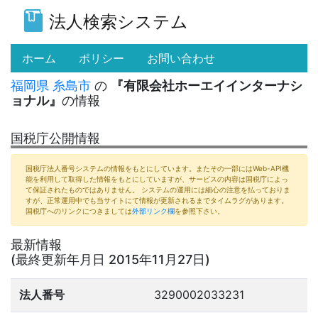
法人検索システム
(current)
ホーム
ポリシー
お問い合わせ
福岡県
糸島市
の
『有限会社ホーエイインターナシ
ョナル』
の情報
国税庁公開情報
国税庁法人番号システムの情報をもとにしています。またその一部にはWeb-API機
能を利用して取得した情報をもとにしていますが、サービスの内容は国税庁によっ
て保証されたものではありません。 システムの運用には細心の注意を払っておりま
すが、正常運用中でも当サイトにて情報が更新されるまでタイムラグがあります。
国税庁へのリンクにつきましては
外部リンク欄
を参照下さい。
最新情報
(最終更新年月日 2015年11月27日)
法人番号
3290002033231