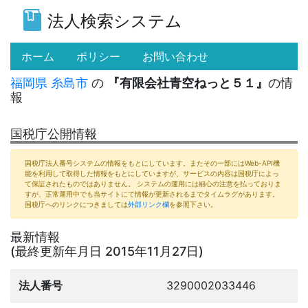
法人検索システム
(current)
ホーム
ポリシー
お問い合わせ
福岡県
糸島市
の
『有限会社青空ねっと５１』
の情
報
国税庁公開情報
国税庁法人番号システムの情報をもとにしています。またその一部にはWeb-API機
能を利用して取得した情報をもとにしていますが、サービスの内容は国税庁によっ
て保証されたものではありません。 システムの運用には細心の注意を払っておりま
すが、正常運用中でも当サイトにて情報が更新されるまでタイムラグがあります。
国税庁へのリンクにつきましては
外部リンク欄
を参照下さい。
最新情報
(最終更新年月日 2015年11月27日)
法人番号
3290002033446